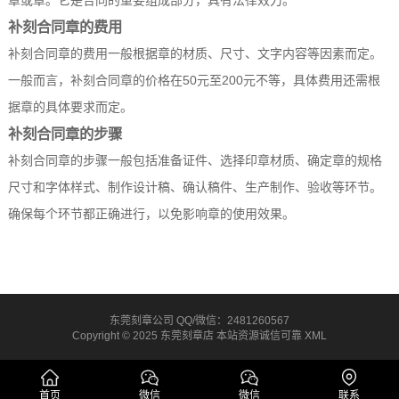
章或章。它是合同的重要组成部分，具有法律效力。
补刻合同章的费用
补刻合同章的费用一般根据章的材质、尺寸、文字内容等因素而定。
一般而言，补刻合同章的价格在50元至200元不等，具体费用还需根
据章的具体要求而定。
补刻合同章的步骤
补刻合同章的步骤一般包括准备证件、选择印章材质、确定章的规格
尺寸和字体样式、制作设计稿、确认稿件、生产制作、验收等环节。
确保每个环节都正确进行，以免影响章的使用效果。
东莞刻章公司 QQ/微信：2481260567
Copyright © 2025 东莞刻章店 本站资源诚信可靠
XML
首页
微信
微信
联系