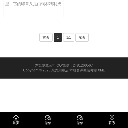
型，它的印章头是由铜材料制成
的。铜印章的制作工艺可以追···
首页
1
1/1
尾页
东莞刻章公司 QQ/微信：2481260567
Copyright © 2025 东莞刻章店 本站资源诚信可靠
XML
首页
微信
微信
联系