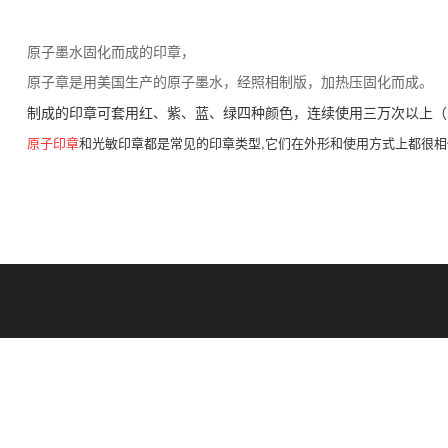
原子墨水固化而成的印章，
原子章是用美国生产的原子墨水，经照相制版，加热压固化而成。
制成的印章可套用红、紫、蓝、绿四种颜色，连续使用三万次以上（
原子印章
和光敏印章都是常见的印章类型,它们在外形和使用方式上都很相