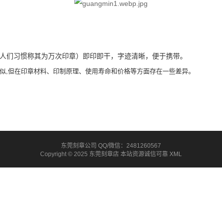
人们习惯称其为万次印章）即印即干，字迹清
晰，便于携
带。
似,但在印章材料、印制原理、使用寿命和价格等方面存在一些差异。
东莞刻章公司 QQ/微信：2481260567
Copyright © 2025 东莞刻章店 本站资源诚信可靠
XML